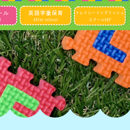
ール
英語学童保育
トレイシー
イングリッシュ
スクールHP
l
After school